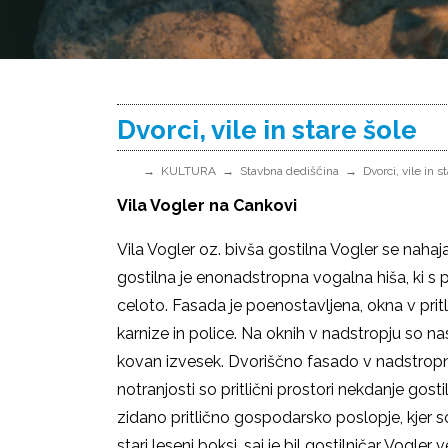
Dvorci, vile in stare šole
KULTURA
Stavbna dediščina
Dvorci, vile in s
Vila Vogler na Cankovi
Vila Vogler oz. bivša gostilna Vogler se nah
gostilna je enonadstropna vogalna hiša, ki s
celoto. Fasada je poenostavljena, okna v pritl
karnize in police. Na oknih v nadstropju so 
kovan izvesek. Dvoriščno fasado v nadstropne
notranjosti so pritlični prostori nekdanje go
zidano pritlično gospodarsko poslopje, kjer so b
stari leseni boksi, saj je bil gostilničar Vogle