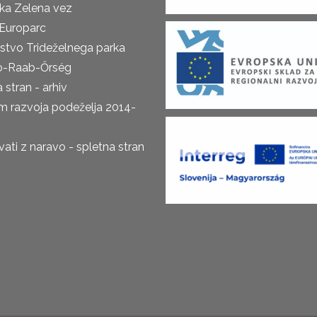
ka Zelena vez
Europarc
rstvo Trideželnega parka
o-Raab-Őrség
 stran - arhiv
m razvoja podeželja 2014-
ti z naravo - spletna stran