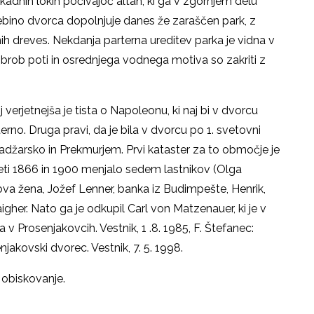
rkadnih lokih počivajoč altan, ki ga v zgornjem delu
ebino dvorca dopolnjuje danes že zaraščen park, z
nih dreves. Nekdanja parterna ureditev parka je vidna v
obrob poti in osrednjega vodnega motiva so zakriti z
j verjetnejša je tista o Napoleonu, ki naj bi v dvorcu
erno. Druga pravi, da je bila v dvorcu po 1. svetovni
džarsko in Prekmurjem. Prvi kataster za to območje je
 leti 1866 in 1900 menjalo sedem lastnikov (Olga
va žena, Jožef Lenner, banka iz Budimpešte, Henrik,
gher. Nato ga je odkupil Carl von Matzenauer, ki je v
a v Prosenjakovcih. Vestnik, 1 .8. 1985, F. Štefanec:
kovski dvorec. Vestnik, 7. 5. 1998.
a obiskovanje.