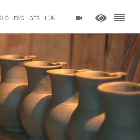
SLO
ENG
GER
HUN
MENU