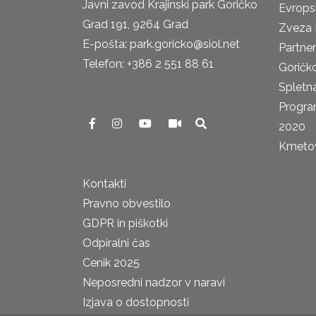
Javni zavod Krajinski park Goričko
Evrops
Grad 191, 9264 Grad
Zveza 
E-pošta: park.goricko@siol.net
Partne
Telefon: +386 2 551 88 61
Goričk
Spletna
Progra
2020
Kmetova
Kontakti
Pravno obvestilo
GDPR in piškotki
Odpiralni čas
Cenik 2025
Neposredni nadzor v naravi
Izjava o dostopnosti