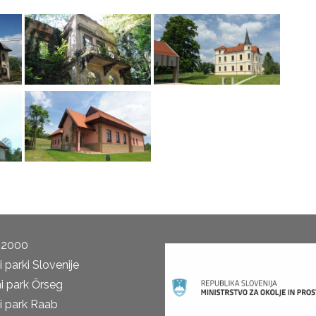
 2000
 parki Slovenije
i park Őrseg
i park Raab