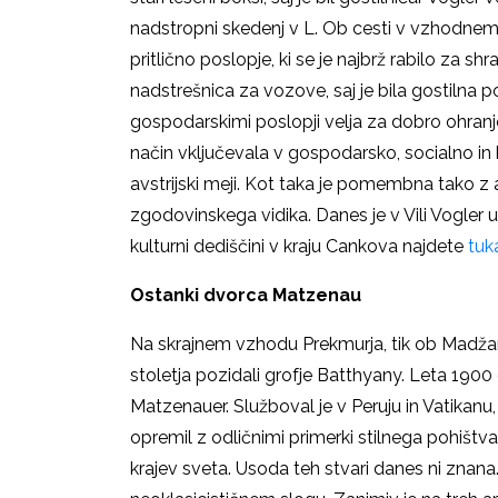
nadstropni skedenj v L. Ob cesti v vzhodnem 
pritlično poslopje, ki se je najbrž rabilo za s
nadstrešnica za vozove, saj je bila gostilna 
gospodarskimi poslopji velja za dobro ohranj
način vključevala v gospodarsko, socialno in 
avstrijski meji. Kot taka je pomembna tako z 
zgodovinskega vidika. Danes je v Vili Vogler u
kulturni dediščini v kraju Cankova najdete
tuk
Ostanki dvorca Matzenau
Na skrajnem vzhodu Prekmurja, tik ob Madžars
stoletja pozidali grofje Batthyany. Leta 1900 g
Matzenauer. Služboval je v Peruju in Vatikanu,
opremil z odličnimi primerki stilnega pohištva,
krajev sveta. Usoda teh stvari danes ni znan