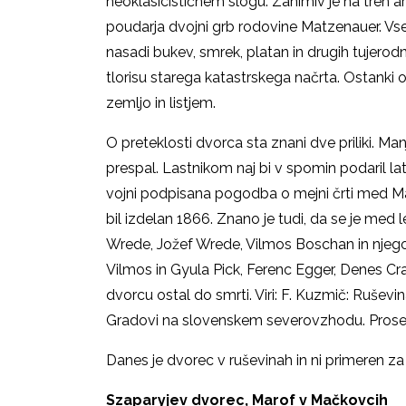
neoklasicističnem slogu. Zanimiv je na treh a
poudarja dvojni grb rodovine Matzenauer. Vs
nasadi bukev, smrek, platan in drugih tujerod
tlorisu starega katastrskega načrta. Ostanki 
zemljo in listjem.
O preteklosti dvorca sta znani dve priliki. Man
prespal. Lastnikom naj bi v spomin podaril lat
vojni podpisana pogodba o mejni črti med Ma
bil izdelan 1866. Znano je tudi, da se je med
Wrede, Jožef Wrede, Vilmos Boschan in njego
Vilmos in Gyula Pick, Ferenc Egger, Denes Crai
dvorcu ostal do smrti. Viri: F. Kuzmič: Ruševin
Gradovi na slovenskem severovzhodu. Prosenja
Danes je dvorec v ruševinah in ni primeren z
Szaparyjev dvorec, Marof v Mačkovcih