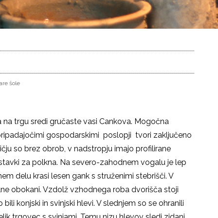
tare šole
aja na trgu sredi gručaste vasi Cankova. Mogočna
 pripadajočimi gospodarskimi poslopji tvori zaključeno
ičju so brez obrob, v nadstropju imajo profilirane
nastavki za polkna. Na severo-zahodnem vogalu je lep
m delu krasi lesen gank s struženimi stebrišči. V
stilne obokani. Vzdolž vzhodnega roba dvorišča stoji
ili konjski in svinjski hlevi. V slednjem so se ohranili
r velik trgovec s svinjami. Temu nizu hlevov sledi zidani