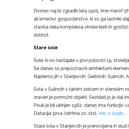
Dvorec naj bi zgradili leta 1905. Ime marof 
ali kmečko gospodarstvo, ki so ga lastniki daja
stavba dela kompleksa vinske kleti in gostiš
dobrot.
Stare šole
Šole, ki so nastajale v prvi polovici 19. stolet
Še danes so prepoznavni arhitekturni eleme
Najdemo jih v Stanjevcih, Gerlnicih, Šulincih, 
Šola v Šulincih s talnim zidcem in stenskim r
zraven je pomožni objekt. Sezidati jo je dal i
Pouk je bil ukinjen 1962, danes ima funkcijo
Datacija: prva četrtina 20. stol.
Več o šolah...
Stara šola v Stanjevcih je prenovljena in služi