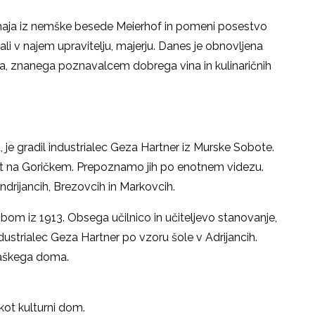
izhaja iz nemške besede Meierhof in pomeni posestvo
li v najem upravitelju, majerju.
Danes je obnovljena
ča, znanega poznavalcem dobrega vina in kulinaričnih
ja, je gradil industrialec Geza Hartner iz Murske Sobote.
nt na Goričkem. Prepoznamo jih po enotnem videzu.
Andrijancih, Brezovcih in Markovcih.
obom iz 1913. Obsega učilnico in učiteljevo stanovanje,
ndustrialec Geza Hartner po vzoru šole v Adrijancih.
 vaškega doma.
 kot kulturni dom.