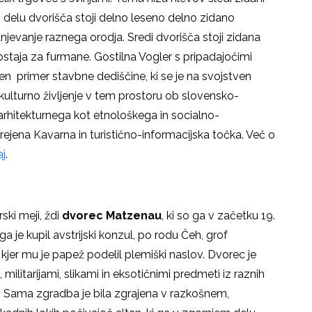
delu dvorišča stoji delno leseno delno zidano
hranjevanje raznega orodja. Sredi dvorišča stoji zidana
postaja za furmane. Gostilna Vogler s pripadajočimi
en primer stavbne dediščine, ki se je na svojstven
kulturno življenje v tem prostoru ob slovensko-
arhitekturnega kot etnološkega in socialno-
rejena Kavarna in turistično-informacijska točka. Več o
aj
.
ki meji, ždi
dvorec Matzenau
, ki so ga v začetku 19.
a je kupil avstrijski konzul, po rodu Čeh, grof
 kjer mu je papež podelil plemiški naslov. Dvorec je
 militarijami, slikami in eksotičnimi predmeti iz raznih
a. Sama zgradba je bila zgrajena v razkošnem,