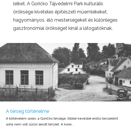
lelket. A Goričko Tájvédelmi Park kulturális
öröksége kivételes építészeti műemlékeket,
hagyományos, élő mesterségeket és különleges
gasztronómiai örökséget kínál a látogatóknak.
A térség történelme
A történelem során, a Goričko térsége, többé kevésbé erdős területént
soha nem volt sűrűn lakott terület. A korai...