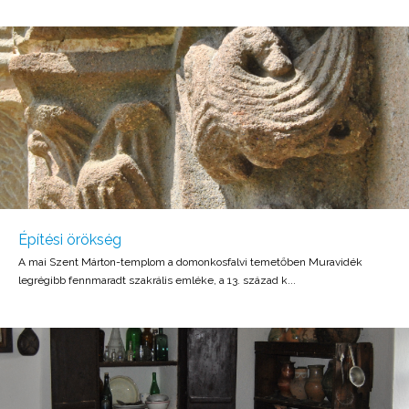
Építési örökség
A mai Szent Márton-templom a domonkosfalvi temetőben Muravidék
legrégibb fennmaradt szakrális emléke, a 13. század k...