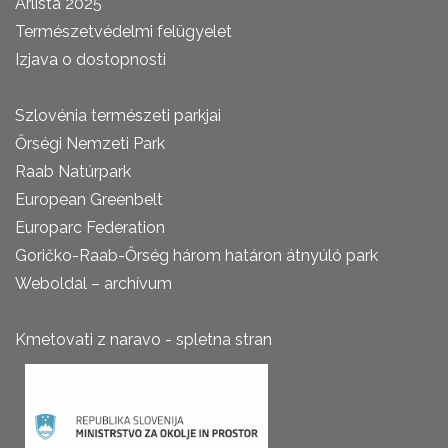
Árlista 2025
Természetvédelmi felügyelet
Izjava o dostopnosti
Szlovénia természeti parkjai
Őrségi Nemzeti Park
Raab Natúrpark
European Greenbelt
Europarc Federation
Goričko-Raab-Őrség három határon átnyúló park
Weboldal – archívum
Kmetovati z naravo - spletna stran