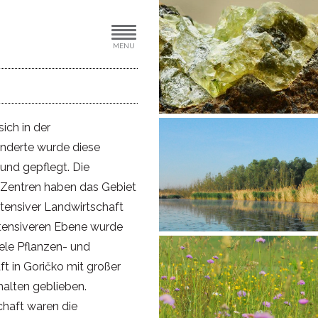
MENU
ich in der
underte wurde diese
und gepflegt. Die
 Zentren haben das Gebiet
ntensiver Landwirtschaft
intensiveren Ebene wurde
ele Pflanzen- und
ft in Goričko mit großer
halten geblieben.
chaft waren die