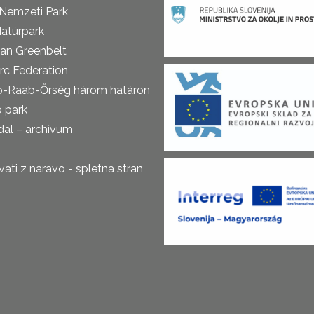
 Nemzeti Park
atúrpark
an Greenbelt
rc Federation
o-Raab-Őrség három határon
ó park
al – archívum
ti z naravo - spletna stran