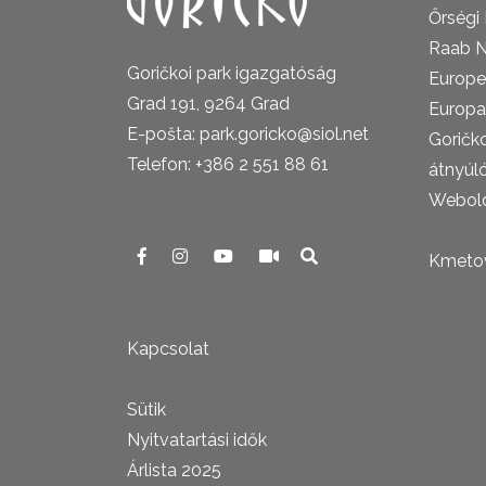
Őrségi
Raab N
Goričkoi park igazgatóság
Europe
Grad 191, 9264 Grad
Europa
E-pošta: park.goricko@siol.net
Goričk
Telefon: +386 2 551 88 61
átnyúl
Webold
Kmetova
Kapcsolat
Sütik
Nyitvatartási idők
Árlista 2025