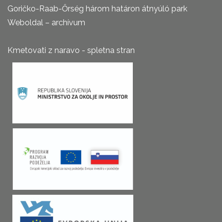
Goričko-Raab-Őrség három határon átnyúló park
Weboldal – archívum
Kmetovati z naravo - spletna stran