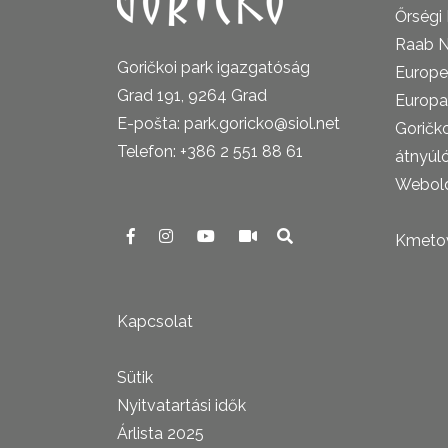
Őrségi
Raab N
Goričkoi park igazgatóság
Europe
Grad 191, 9264 Grad
Europa
E-pošta: park.goricko@siol.net
Goričk
Telefon: +386 2 551 88 61
átnyúl
Webold
Kmetova
Kapcsolat
Sütik
Nyitvatartási idők
Árlista 2025