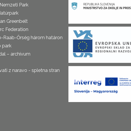
 Nemzeti Park
atúrpark
an Greenbelt
rc Federation
o-Raab-Őrség három határon
ó park
al – archívum
ti z naravo - spletna stran