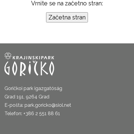
Vrnite se na začetno stran:
Goričkoi park igazgatóság
Grad 191, 9264 Grad
E-pošta: park.goricko@siol.net
Telefon: +386 2 551 88 61