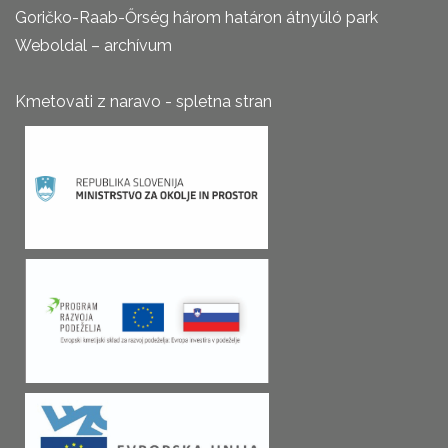
Goričko-Raab-Őrség három határon átnyúló park
Weboldal – archívum
Kmetovati z naravo - spletna stran