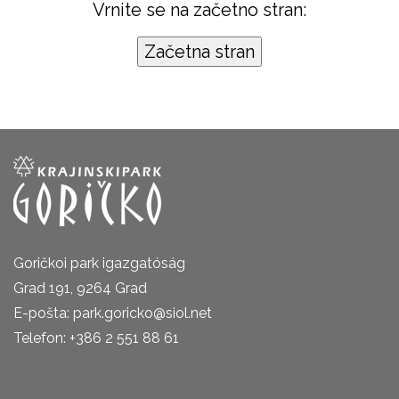
Vrnite se na začetno stran:
Goričkoi park igazgatóság
Grad 191, 9264 Grad
E-pošta: park.goricko@siol.net
Telefon: +386 2 551 88 61