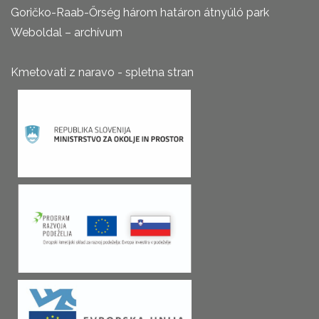
Goričko-Raab-Őrség három határon átnyúló park
Weboldal – archívum
Kmetovati z naravo - spletna stran