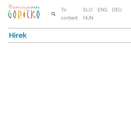
To
SLO
ENG
DEU
content
HUN
Hirek