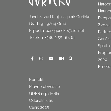
Narodn
Naravn
Javni zavod Krajinski park Goričko
Evrops
Grad 191, 9264 Grad
Zveza 
E-pošta: park.goricko@siol.net
Partne
Telefon: +386 2 551 88 61
Goričk
Spletna
Progra
2020
Kmetova
Kontakti
Pravno obvestilo
GDPR in piškotki
Odpiralni čas
Cenik 2025