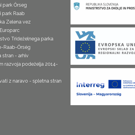
i park Őrseg
i park Raab
ka Zelena vez
Europarc
rstvo Trideželnega parka
o-Raab-Őrség
 stran - arhiv
m razvoja podeželja 2014-
ti z naravo - spletna stran