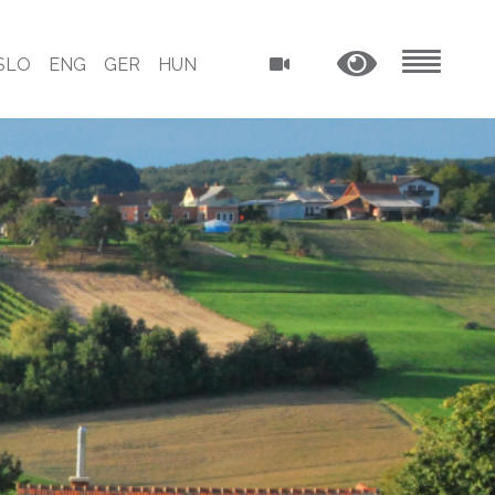
SLO
ENG
GER
HUN
MENU