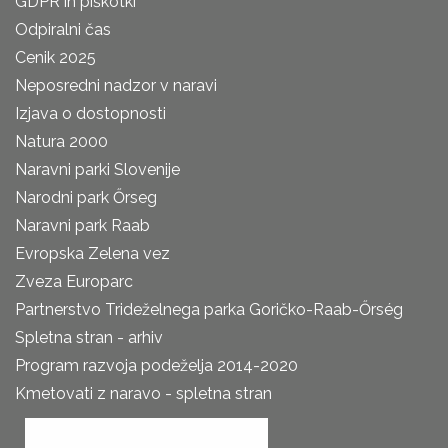
GDPR in piškotki
Odpiralni čas
Cenik 2025
Neposredni nadzor v naravi
Izjava o dostopnosti
Natura 2000
Naravni parki Slovenije
Narodni park Őrseg
Naravni park Raab
Evropska Zelena vez
Zveza Europarc
Partnerstvo Trideželnega parka Goričko-Raab-Őrség
Spletna stran - arhiv
Program razvoja podeželja 2014-2020
Kmetovati z naravo - spletna stran