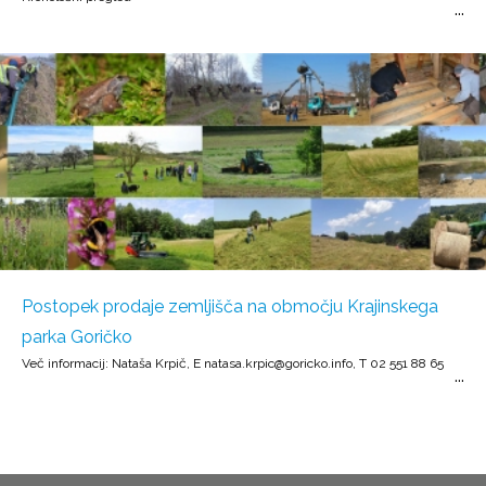
Postopek prodaje zemljišča na območju Krajinskega
parka Goričko
Več informacij: Nataša Krpič, E natasa.krpic@goricko.info, T 02 551 88 65