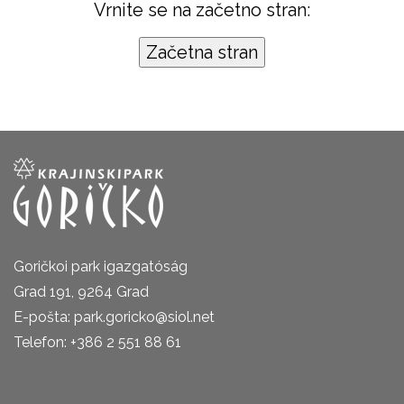
Vrnite se na začetno stran:
Goričkoi park igazgatóság
Grad 191, 9264 Grad
E-pošta: park.goricko@siol.net
Telefon: +386 2 551 88 61