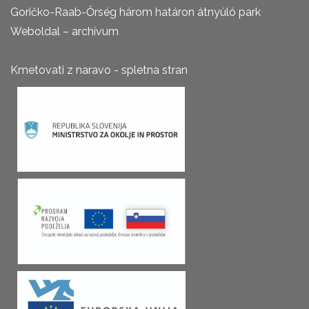
Goričko-Raab-Őrség három határon átnyúló park
Weboldal – archívum
Kmetovati z naravo - spletna stran