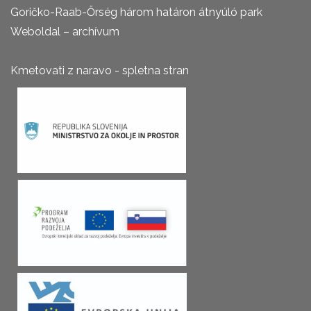
Goričko-Raab-Őrség három határon átnyúló park
Weboldal – archívum
Kmetovati z naravo - spletna stran