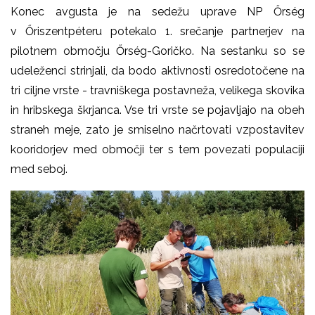
Konec avgusta je na sedežu uprave NP Őrség
v
Őriszentpéteru potekalo 1. srečanje partnerjev na
pilotnem območju Őrség-Goričko. Na sestanku so se
udeleženci strinjali, da bodo aktivnosti osredotočene na
tri ciljne vrste - travniškega postavneža, velikega skovika
in hribskega škrjanca. Vse tri vrste se pojavljajo na obeh
straneh meje, zato je smiselno načrtovati vzpostavitev
kooridorjev med območji ter s tem povezati populaciji
med seboj.