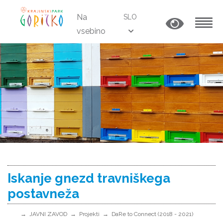
Na
SLO
vsebino
MENU
Iskanje gnezd travniškega
postavneža
JAVNI ZAVOD
Projekti
DaRe to Connect (2018 - 2021)