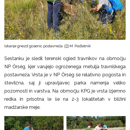
Iskanje gnezd gosenic postavneža
M. Podletnik
Sestanku je sledil terenski ogled travnikov na območju
NP Őrség, kjer varujejo ogroženega metulja travniškega
postavneža. Vrsta je v NP Őrség še relativno pogosta in
številčna, saj ji upravljavec parka namenja veliko
pozornosti in varstva. Na območju KPG je vrsta izjemno
redka in prisotna le še na 2-3 lokalitetah v bližini
madžarske meje.