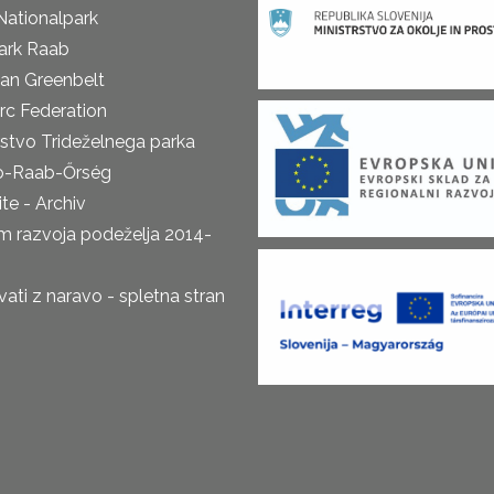
Nationalpark
ark Raab
an Greenbelt
rc Federation
rstvo Trideželnega parka
o-Raab-Őrség
te - Archiv
m razvoja podeželja 2014-
ti z naravo - spletna stran