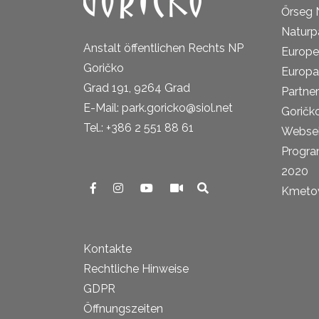
Őrseg 
Naturp
Anstalt öffentlichen Rechts NP
Europe
Goričko
Europa
Grad 191, 9264 Grad
Partne
E-Mail: park.goricko@siol.net
Goričk
Tel.: +386 2 551 88 61
Websei
Progra
2020
Kmetova
Kontakte
Rechtliche Hinweise
GDPR
Öffnungszeiten