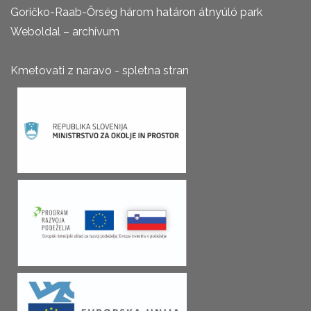
Goričko-Raab-Őrség három határon átnyúló park
Weboldal – archívum
Kmetovati z naravo - spletna stran