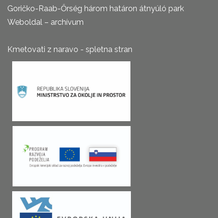
Goričko-Raab-Őrség három határon átnyúló park
Weboldal – archívum
Kmetovati z naravo - spletna stran