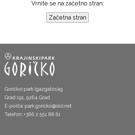
Vrnite se na začetno stran:
Goričkoi park igazgatóság
Grad 191, 9264 Grad
E-pošta: park.goricko@siol.net
Telefon: +386 2 551 88 61