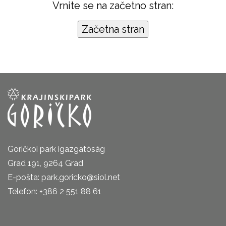
Vrnite se na začetno stran:
Goričkoi park igazgatóság
Grad 191, 9264 Grad
E-pošta: park.goricko@siol.net
Telefon: +386 2 551 88 61