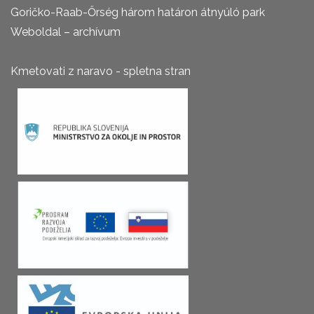
Goričko-Raab-Őrség három határon átnyúló park
Weboldal – archívum
Kmetovati z naravo - spletna stran