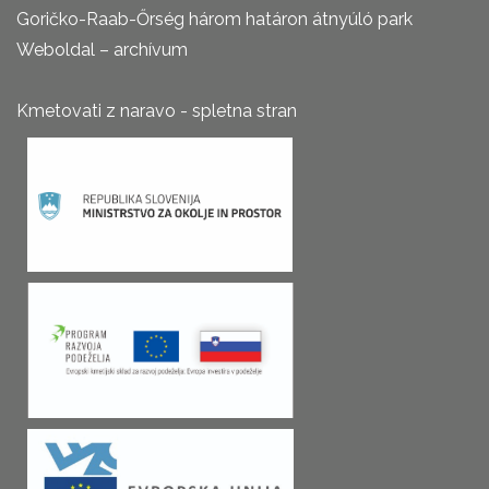
Goričko-Raab-Őrség három határon átnyúló park
Weboldal – archívum
Kmetovati z naravo - spletna stran