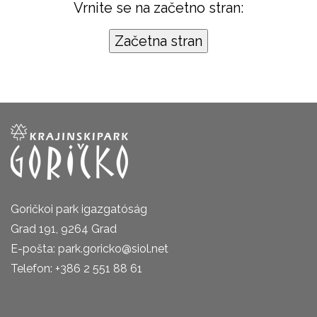
Vrnite se na začetno stran:
Goričkoi park igazgatóság
Grad 191, 9264 Grad
E-pošta: park.goricko@siol.net
Telefon: +386 2 551 88 61