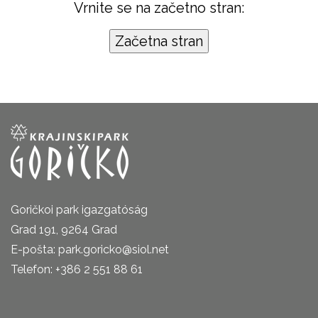
Vrnite se na začetno stran:
Goričkoi park igazgatóság
Grad 191, 9264 Grad
E-pošta: park.goricko@siol.net
Telefon: +386 2 551 88 61