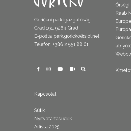
Őrségi
Raab N
Goričkoi park igazgatóság
Europe
Grad 191, 9264 Grad
Europa
E-pošta: park.goricko@siol.net
Goričk
Telefon: +386 2 551 88 61
átnyúl
Webold
Kmetova
Kapcsolat
Sütik
Nyitvatartási idők
Árlista 2025