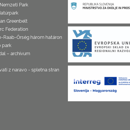
 Nemzeti Park
atúrpark
an Greenbelt
rc Federation
o-Raab-Őrség három határon
ó park
al – archívum
ti z naravo - spletna stran