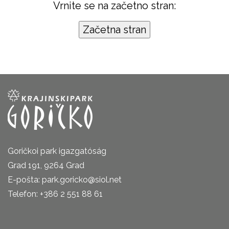
Vrnite se na začetno stran:
Goričkoi park igazgatóság
Grad 191, 9264 Grad
E-pošta: park.goricko@siol.net
Telefon: +386 2 551 88 61