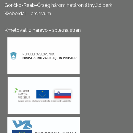
Goričko-Raab-Őrség három határon átnyúló park
Weboldal – archívum
Kmetovati z naravo - spletna stran