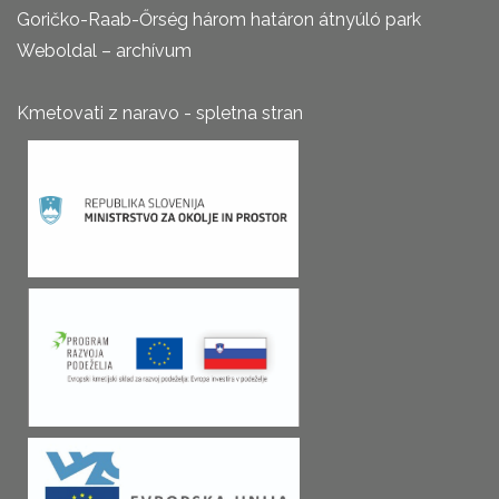
Goričko-Raab-Őrség három határon átnyúló park
Weboldal – archívum
Kmetovati z naravo - spletna stran