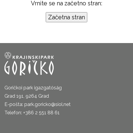
Vrnite se na začetno stran:
Goričkoi park igazgatóság
Grad 191, 9264 Grad
E-pošta: park.goricko@siol.net
Telefon: +386 2 551 88 61