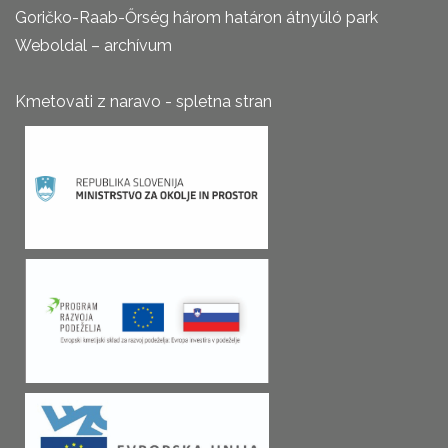
Goričko-Raab-Őrség három határon átnyúló park
Weboldal – archívum
Kmetovati z naravo - spletna stran