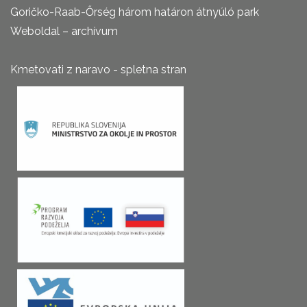
Goričko-Raab-Őrség három határon átnyúló park
Weboldal – archívum
Kmetovati z naravo - spletna stran