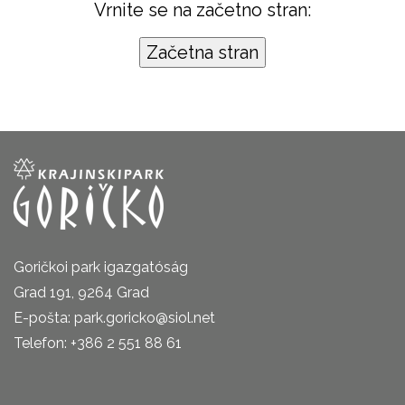
Vrnite se na začetno stran:
Goričkoi park igazgatóság
Grad 191, 9264 Grad
E-pošta: park.goricko@siol.net
Telefon: +386 2 551 88 61