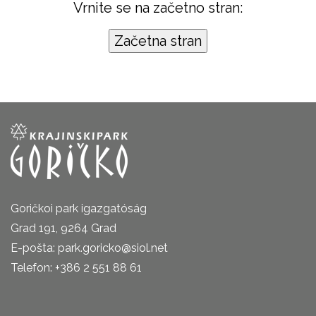
Vrnite se na začetno stran:
Goričkoi park igazgatóság
Grad 191, 9264 Grad
E-pošta: park.goricko@siol.net
Telefon: +386 2 551 88 61