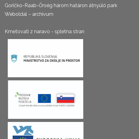
Goričko-Raab-Őrség három határon átnyúló park
Weboldal – archívum
Kmetovati z naravo - spletna stran