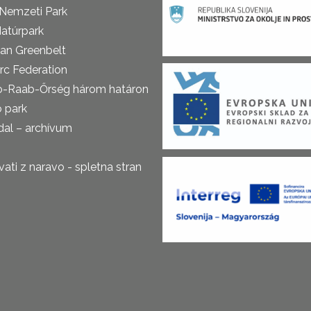
 Nemzeti Park
atúrpark
an Greenbelt
rc Federation
o-Raab-Őrség három határon
ó park
al – archívum
ti z naravo - spletna stran