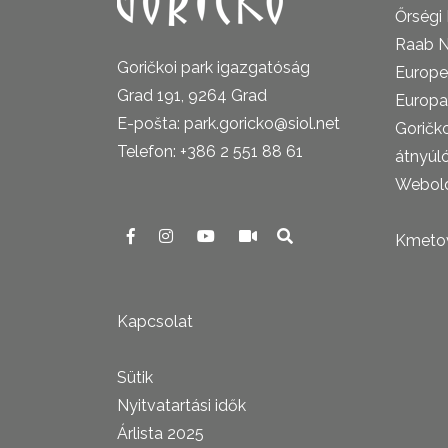
Őrségi
Raab N
Goričkoi park igazgatóság
Europe
Grad 191, 9264 Grad
Europa
E-pošta: park.goricko@siol.net
Goričk
Telefon: +386 2 551 88 61
átnyúl
Webold
Kmetova
Kapcsolat
Sütik
Nyitvatartási idők
Árlista 2025