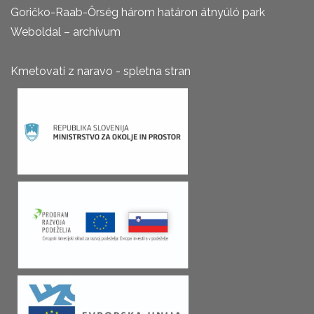
Goričko-Raab-Őrség három határon átnyúló park
Weboldal – archívum
Kmetovati z naravo - spletna stran