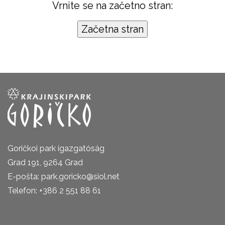
Vrnite se na začetno stran:
Goričkoi park igazgatóság
Grad 191, 9264 Grad
E-pošta: park.goricko@siol.net
Telefon: +386 2 551 88 61