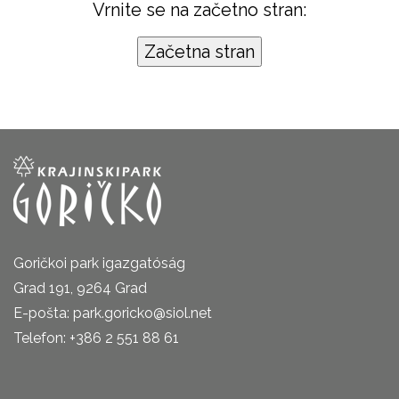
Vrnite se na začetno stran:
Goričkoi park igazgatóság
Grad 191, 9264 Grad
E-pošta: park.goricko@siol.net
Telefon: +386 2 551 88 61