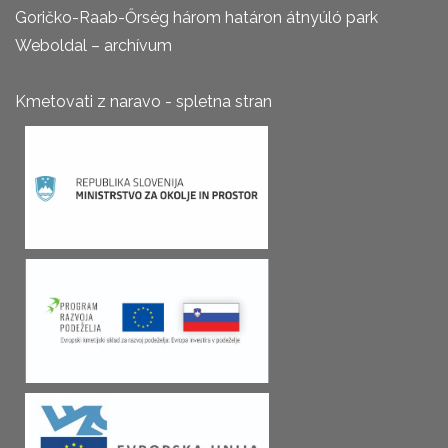
Goričko-Raab-Őrség három határon átnyúló park
Weboldal – archívum
Kmetovati z naravo - spletna stran