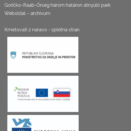
Goričko-Raab-Őrség három határon átnyúló park
Weboldal – archívum
Kmetovati z naravo - spletna stran