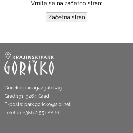
Vrnite se na začetno stran:
Goričkoi park igazgatóság
Grad 191, 9264 Grad
E-pošta: park.goricko@siol.net
Telefon: +386 2 551 88 61