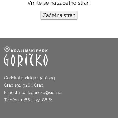
Vrnite se na začetno stran:
Goričkoi park igazgatóság
Grad 191, 9264 Grad
E-pošta: park.goricko@siol.net
Telefon: +386 2 551 88 61