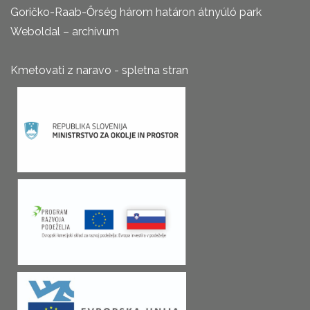
Goričko-Raab-Őrség három határon átnyúló park
Weboldal – archívum
Kmetovati z naravo - spletna stran