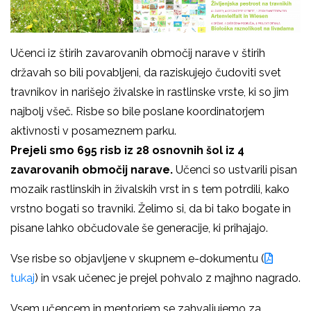
Učenci iz štirih zavarovanih območij narave v štirih
državah so bili povabljeni, da raziskujejo čudoviti svet
travnikov in narišejo živalske in rastlinske vrste, ki so jim
najbolj všeč. Risbe so bile poslane koordinatorjem
aktivnosti v posameznem parku.
Prejeli smo 695 risb iz 28 osnovnih šol iz 4
zavarovanih območij narave.
Učenci so ustvarili pisan
mozaik rastlinskih in živalskih vrst in s tem potrdili, kako
vrstno bogati so travniki. Želimo si, da bi tako bogate in
pisane lahko občudovale še generacije, ki prihajajo.
Vse risbe so objavljene v skupnem e-dokumentu (
tukaj
) in vsak učenec je prejel pohvalo z majhno nagrado.
Vsem učencem in mentorjem se zahvaljujemo za