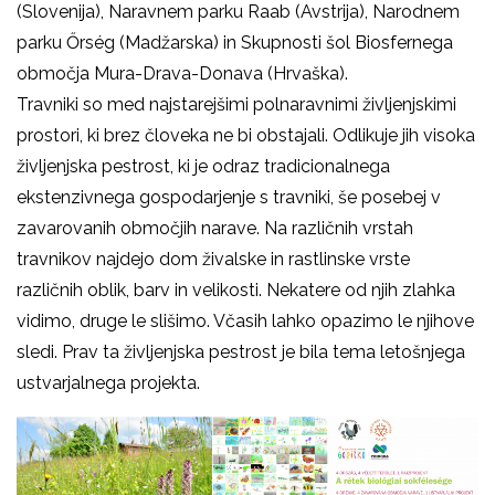
(Slovenija), Naravnem parku Raab (Avstrija), Narodnem
parku Őrség (Madžarska) in Skupnosti šol Biosfernega
območja Mura-Drava-Donava (Hrvaška).
Travniki so med najstarejšimi polnaravnimi življenjskimi
prostori, ki brez človeka ne bi obstajali. Odlikuje jih visoka
življenjska pestrost, ki je odraz tradicionalnega
ekstenzivnega gospodarjenje s travniki, še posebej v
zavarovanih območjih narave. Na različnih vrstah
travnikov najdejo dom živalske in rastlinske vrste
različnih oblik, barv in velikosti. Nekatere od njih zlahka
vidimo, druge le slišimo. Včasih lahko opazimo le njihove
sledi. Prav ta življenjska pestrost je bila tema letošnjega
ustvarjalnega projekta.