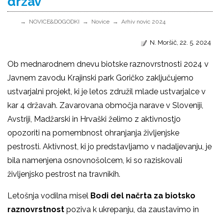
držav
NOVICE&DOGODKI
Novice
Arhiv novic 2024
N. Moršič, 22. 5. 2024
Ob
mednarodnem dnevu biotske raznovrstnosti 2024 v
Javnem zavodu Krajinski park Goričko zaključujemo
ustvarjalni projekt, ki je letos združil mlade ustvarjalce v
kar 4 državah. Zavarovana območja narave v Sloveniji,
Avstriji, Madžarski in Hrvaški želimo z aktivnostjo
opozoriti na pomembnost ohranjanja življenjske
pestrosti. Aktivnost, ki jo predstavljamo v nadaljevanju, je
bila namenjena osnovnošolcem, ki so raziskovali
življenjsko pestrost na travnikih.
Letošnja vodilna misel
Bodi del načrta za biotsko
raznovrstnost
poziva k ukrepanju, da zaustavimo in