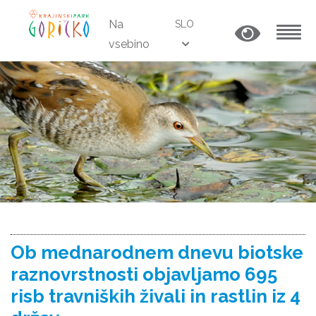
Na
SLO
vsebino
MENU
Ob mednarodnem dnevu biotske
raznovrstnosti objavljamo 695
risb travniških živali in rastlin iz 4