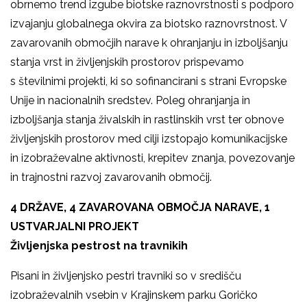
obrnemo trend izgube biotske raznovrstnosti s podporo
izvajanju globalnega okvira za biotsko raznovrstnost. V
zavarovanih območjih narave
k ohranjanju in izboljšanju
stanja vrst in življenjskih prostorov prispevamo
s številnimi projekti, ki so sofinancirani s strani Evropske
Unije in nacionalnih sredstev. Poleg ohranjanja in
izboljšanja stanja živalskih in rastlinskih vrst ter obnove
življenjskih prostorov med cilji izstopajo komunikacijske
in izobraževalne aktivnosti, krepitev znanja, povezovanje
in trajnostni razvoj zavarovanih območij.
4 DRŽAVE, 4 ZAVAROVANA OBMOČJA NARAVE, 1
USTVARJALNI PROJEKT
Življenjska pestrost na travnikih
Pisani in življenjsko pestri travniki so v središču
izobraževalnih vsebin v Krajinskem parku Goričko