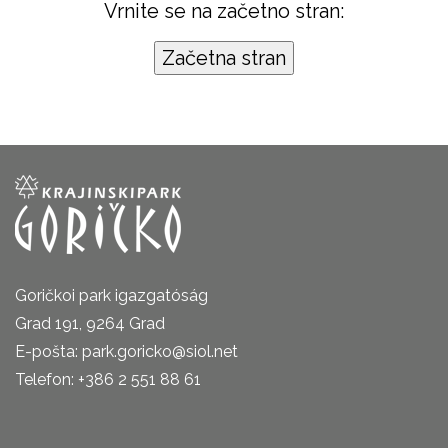
Vrnite se na začetno stran:
Goričkoi park igazgatóság
Grad 191, 9264 Grad
E-pošta: park.goricko@siol.net
Telefon: +386 2 551 88 61