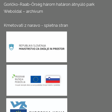
Goričko-Raab-Őrség három határon átnyúló park
Weboldal – archívum
Kmetovati z naravo - spletna stran