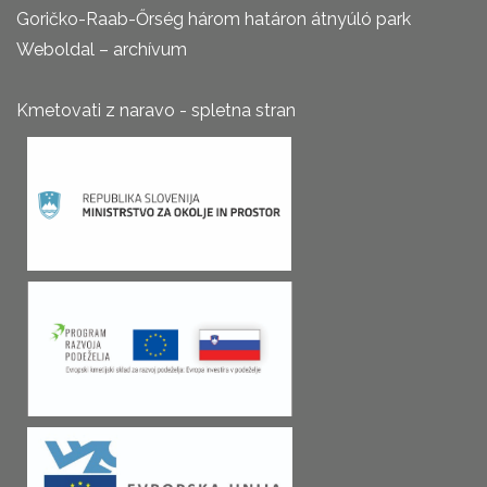
Goričko-Raab-Őrség három határon átnyúló park
Weboldal – archívum
Kmetovati z naravo - spletna stran