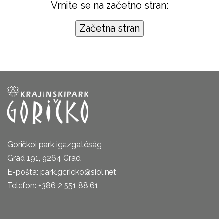
Vrnite se na začetno stran:
Goričkoi park igazgatóság
Grad 191, 9264 Grad
E-pošta: park.goricko@siol.net
Telefon: +386 2 551 88 61