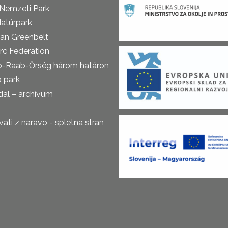
 Nemzeti Park
atúrpark
an Greenbelt
rc Federation
o-Raab-Őrség három határon
ó park
al – archívum
ti z naravo - spletna stran