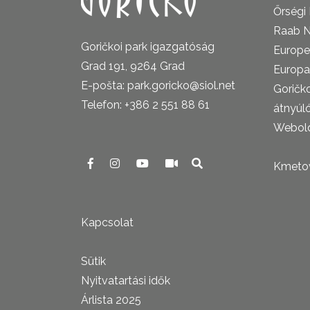
Őrségi
Raab N
Goričkoi park igazgatóság
Europe
Grad 191, 9264 Grad
Europa
E-pošta: park.goricko@siol.net
Goričk
Telefon: +386 2 551 88 61
átnyúl
Webold
Kmetova
Kapcsolat
Sütik
Nyitvatartási idők
Árlista 2025