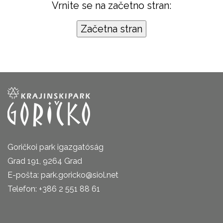
Vrnite se na začetno stran:
Goričkoi park igazgatóság
Grad 191, 9264 Grad
E-pošta: park.goricko@siol.net
Telefon: +386 2 551 88 61