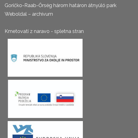
Goričko-Raab-Őrség három határon átnyúló park
Weboldal – archívum
Kmetovati z naravo - spletna stran