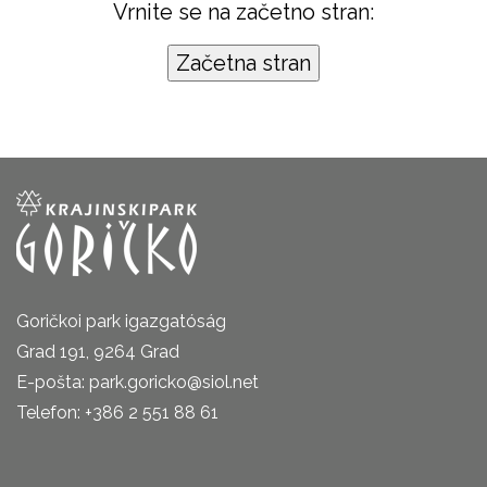
Vrnite se na začetno stran:
Goričkoi park igazgatóság
Grad 191, 9264 Grad
E-pošta: park.goricko@siol.net
Telefon: +386 2 551 88 61