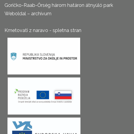
Goričko-Raab-Őrség három határon átnyúló park
Weboldal – archívum
Kmetovati z naravo - spletna stran