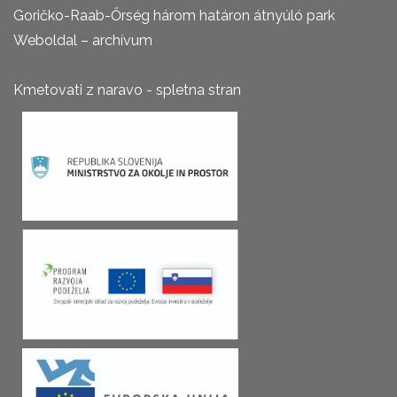
Goričko-Raab-Őrség három határon átnyúló park
Weboldal – archívum
Kmetovati z naravo - spletna stran