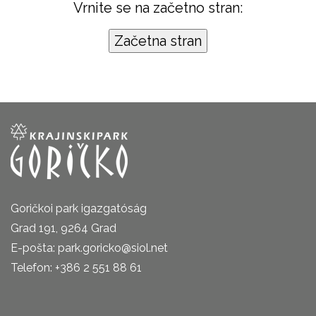
Vrnite se na začetno stran:
Goričkoi park igazgatóság
Grad 191, 9264 Grad
E-pošta: park.goricko@siol.net
Telefon: +386 2 551 88 61