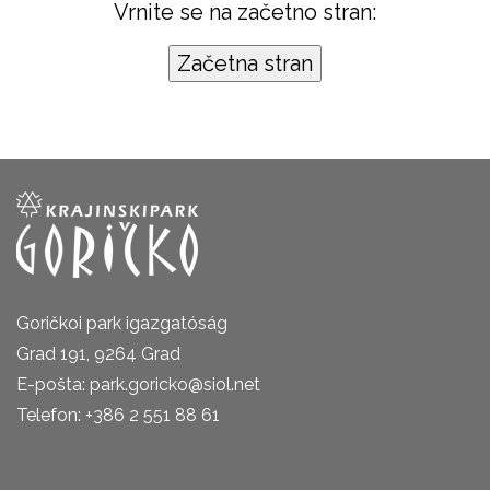
Vrnite se na začetno stran:
Goričkoi park igazgatóság
Grad 191, 9264 Grad
E-pošta: park.goricko@siol.net
Telefon: +386 2 551 88 61