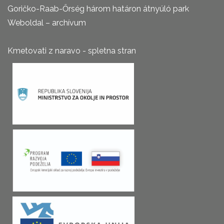
Goričko-Raab-Őrség három határon átnyúló park
Weboldal – archívum
Kmetovati z naravo - spletna stran