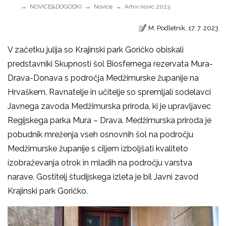
NOVICE&DOGODKI
Novice
Arhiv novic 2023
M. Podletnik, 17. 7. 2023
V začetku julija so Krajinski park Goričko obiskali
predstavniki Skupnosti šol Biosfernega rezervata Mura-
Drava-Donava s področja Medžimurske županije na
Hrvaškem. Ravnatelje in učitelje so spremljali sodelavci
Javnega zavoda Medžimurska priroda, ki je upravljavec
Regijskega parka Mura – Drava. Medžimurska priroda je
pobudnik mreženja vseh osnovnih šol na področju
Medžimurske županije s ciljem izboljšati kvaliteto
izobraževanja otrok in mladih na področju varstva
narave. Gostitelj študijskega izleta je bil Javni zavod
Krajinski park Goričko.