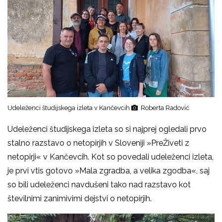
Udeleženci študijskega izleta v Kančevcih
Roberta Radović
Udeleženci študijskega izleta so si najprej ogledali prvo
stalno razstavo o netopirjih v Sloveniji »PreŽiveti z
netopirji« v Kančevcih. Kot so povedali udeleženci izleta,
je prvi vtis gotovo »Mala zgradba, a velika zgodba«, saj
so bili udeleženci navdušeni tako nad razstavo kot
številnimi zanimivimi dejstvi o netopirjih.