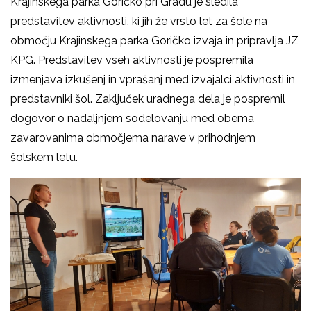
Krajinskega parka Goričko pri Gradu je sledila
predstavitev aktivnosti, ki jih že vrsto let za šole na
območju Krajinskega parka Goričko izvaja in pripravlja JZ
KPG. Predstavitev vseh aktivnosti je pospremila
izmenjava izkušenj in vprašanj med izvajalci aktivnosti in
predstavniki šol. Zaključek uradnega dela je pospremil
dogovor o nadaljnjem sodelovanju med obema
zavarovanima območjema narave v prihodnjem
šolskem letu.