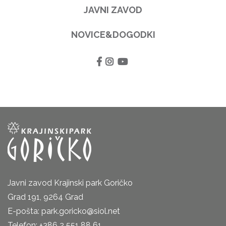
JAVNI ZAVOD
NOVICE&DOGODKI
Javni zavod Krajinski park Goričko
Grad 191, 9264 Grad
E-pošta: park.goricko@siol.net
Telefon: +386 2 551 88 61