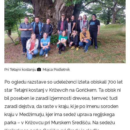
Pri Tetajni kostanju
Mojca Podletnik
Po ogledu razstave so udeleženci izleta obiskali 700 let
star Tetajni kostanj v Križevcih na Goričkem. Ta obisk ni
bil poseben le zaradi izjemnosti drevesa, temveč tudi
zaradi dejstva, da raste v kraju, ki je po imenu soroden
kraju v Medžimurju, kjer ima sedež uprava regijskega
parka – v Križovcu pri Murskem Središču. Na sedežu