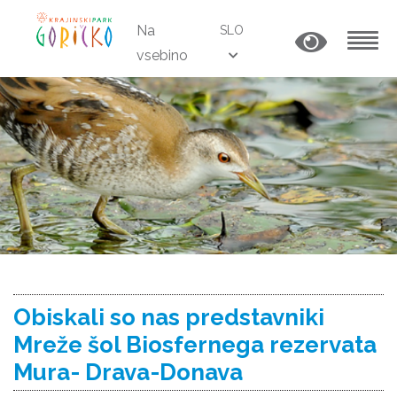
Na
SLO
vsebino
MENU
Obiskali so nas predstavniki
Mreže šol Biosfernega rezervata
Mura- Drava-Donava