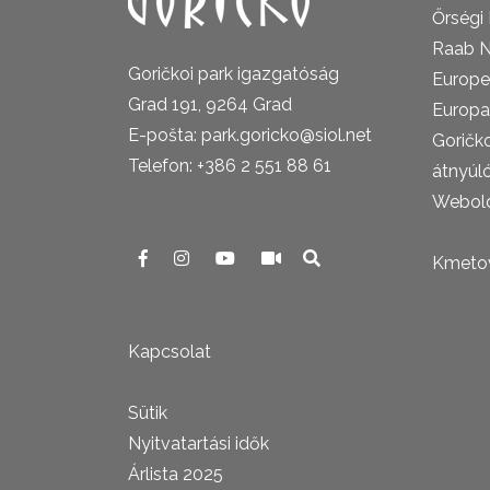
Őrségi
Raab N
Goričkoi park igazgatóság
Europe
Grad 191, 9264 Grad
Europa
E-pošta: park.goricko@siol.net
Goričk
Telefon: +386 2 551 88 61
átnyúl
Webold
Kmetova
Kapcsolat
Sütik
Nyitvatartási idők
Árlista 2025