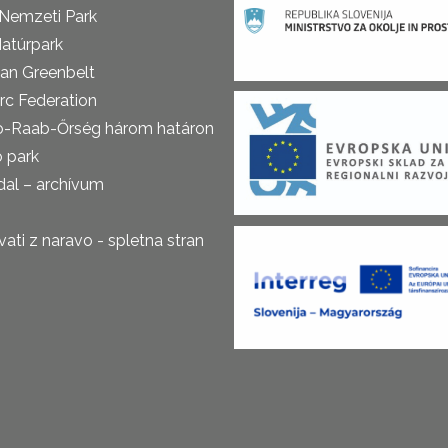
 Nemzeti Park
atúrpark
an Greenbelt
rc Federation
o-Raab-Őrség három határon
ó park
al – archívum
ti z naravo - spletna stran