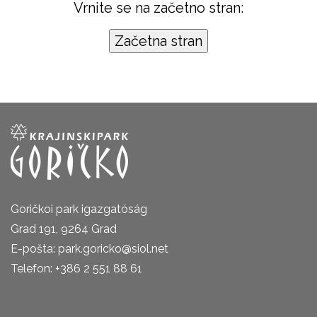
Vrnite se na začetno stran:
Goričkoi park igazgatóság
Grad 191, 9264 Grad
E-pošta: park.goricko@siol.net
Telefon: +386 2 551 88 61