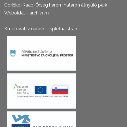
Goričko-Raab-Őrség három határon átnyúló park
Weboldal – archívum
Kmetovati z naravo - spletna stran