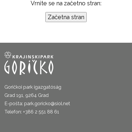
Vrnite se na začetno stran:
Goričkoi park igazgatóság
Grad 191, 9264 Grad
E-pošta: park.goricko@siol.net
Telefon: +386 2 551 88 61