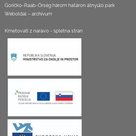
Goričko-Raab-Őrség három határon átnyúló park
Weboldal – archívum
Kmetovati z naravo - spletna stran