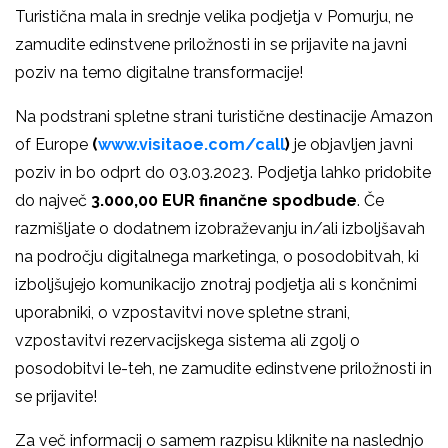
Turistična mala in srednje velika podjetja v Pomurju, ne
zamudite edinstvene priložnosti in se prijavite na javni
poziv na temo digitalne transformacije!
Na podstrani spletne strani turistične destinacije Amazon
of Europe
(
www.visitaoe.com/call
)
je objavljen javni
poziv in bo odprt do 03.03.2023. Podjetja lahko pridobite
do največ
3.000,00 EUR
finančne spodbude
. Če
razmišljate o dodatnem izobraževanju in/ali izboljšavah
na področju digitalnega marketinga, o posodobitvah, ki
izboljšujejo komunikacijo znotraj podjetja ali s končnimi
uporabniki, o vzpostavitvi nove spletne strani,
vzpostavitvi rezervacijskega sistema ali zgolj o
posodobitvi le-teh, ne zamudite edinstvene priložnosti in
se prijavite!
Za več informacij o samem razpisu kliknite na naslednjo