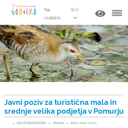
Na
SLO
vsebino
MENU
Javni poziv za turistična mala in
srednje velika podjetja v Pomurju
NOVICE&DOGODKI
Novice
Arhiv novic 2023