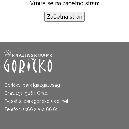
Vrnite se na začetno stran:
Goričkoi park igazgatóság
Grad 191, 9264 Grad
E-pošta: park.goricko@siol.net
Telefon: +386 2 551 88 61