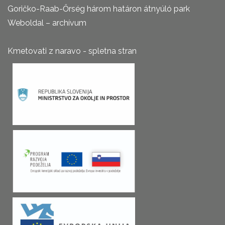
Goričko-Raab-Őrség három határon átnyúló park
Weboldal – archívum
Kmetovati z naravo - spletna stran