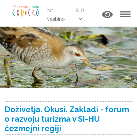
Na
SLO
vsebino
MENU
Doživetja. Okusi. Zakladi - forum
o razvoju turizma v SI-HU
čezmejni regiji