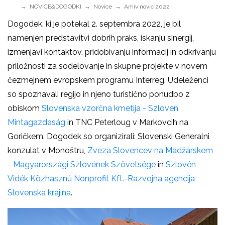
NOVICE&DOGODKI
Novice
Arhiv novic 2022
Dogodek, ki je potekal 2. septembra 2022, je bil
namenjen predstavitvi dobrih praks, iskanju sinergij,
izmenjavi kontaktov, pridobivanju informacij in odkrivanju
priložnosti za sodelovanje in skupne projekte v novem
čezmejnem evropskem programu Interreg. Udeleženci
so spoznavali regijo in njeno turistično ponudbo z
obiskom
Slovenska vzorčna kmetija - Szlovén
Mintagazdaság
in TNC Peterloug v Markovcih na
Goričkem. Dogodek so organizirali: Slovenski Generalni
konzulat v Monoštru,
Zveza Slovencev na Madžarskem
- Magyarországi Szlovének Szövetsége
in
Szlovén
Vidék Közhasznú Nonprofit Kft.-Razvojna agencija
Slovenska krajina
.