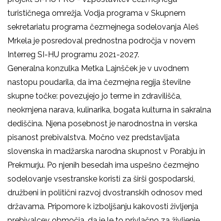
turističnega omrežja. Vodja programa v Skupnem
sekretariatu programa čezmejnega sodelovanja Aleš
Mrkela je posredoval prednostna področja v novem
Interreg SI-HU programu 2021-2027.
Generalna konzulka Metka Lajnšček je v uvodnem
nastopu poudarila, da ima čezmejna regija številne
skupne točke: povezujejo jo terme in zdravilišča,
neokrnjena narava, kulinarika, bogata kulturna in sakralna
dediščina. Njena posebnost je narodnostna in verska
pisanost prebivalstva. Močno vez predstavljata
slovenska in madžarska narodna skupnost v Porabju in
Prekmurju. Po njenih besedah ima uspešno čezmejno
sodelovanje vsestranske koristi za širši gospodarski,
družbeni in politični razvoj dvostranskih odnosov med
državama. Pripomore k izboljšanju kakovosti življenja
prebivalcev območja, da je le to privlačno za življenje,