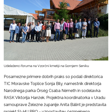
Udeleženci foruma na Vzorčni kmetiji na Gornjem Seniku
Posamezne primere dobrih praks so podali direktorica
TIC Moravske Toplice Sonja Bily, namestnik direktorja
Narodnega parka Őrség Csaba Németh in sodelavka
RASK Viktorija Hanžek. Projektna koordinatorka v Uradu
samouprave Železne županije Anita Bálint je predstavila
projekt SI-HU PRO - vzpostavitev čezmejnega