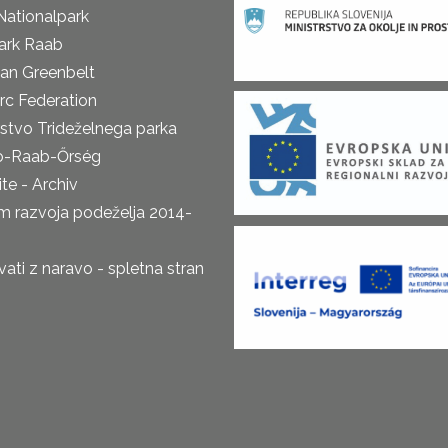
Nationalpark
ark Raab
an Greenbelt
rc Federation
rstvo Trideželnega parka
o-Raab-Őrség
te - Archiv
m razvoja podeželja 2014-
ti z naravo - spletna stran