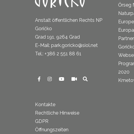
Őrseg 
Naturp
Anstalt öffentlichen Rechts NP
Europe
Goričko
Europa
Grad 191, 9264 Grad
Partne
E-Mail: park.goricko@siol.net
Goričk
Tel.: +386 2 551 88 61
Websei
Progra
2020
Kmetova
Kontakte
Rechtliche Hinweise
GDPR
Öffnungszeiten