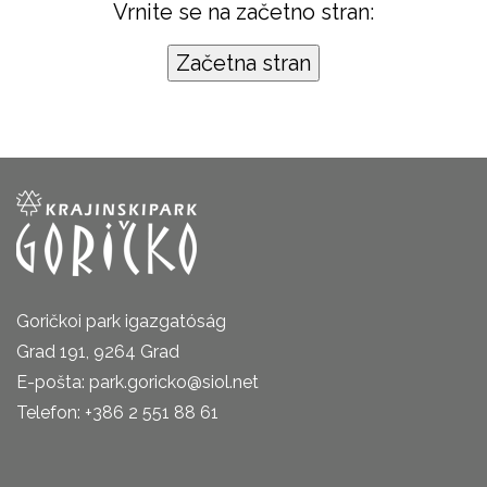
Vrnite se na začetno stran:
Goričkoi park igazgatóság
Grad 191, 9264 Grad
E-pošta: park.goricko@siol.net
Telefon: +386 2 551 88 61