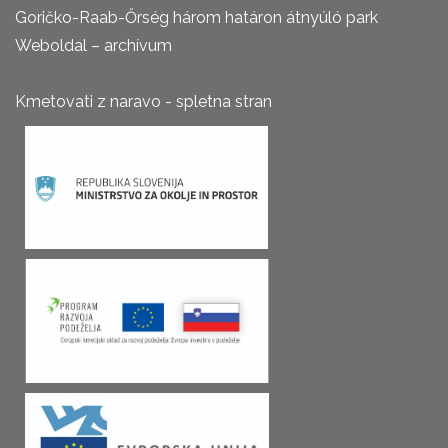
Goričko-Raab-Őrség három határon átnyúló park
Weboldal – archívum
Kmetovati z naravo - spletna stran