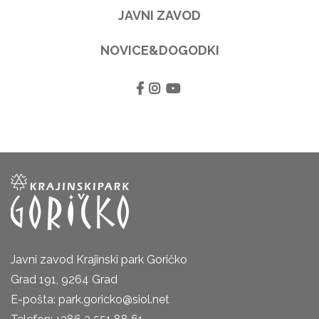
JAVNI ZAVOD
NOVICE&DOGODKI
Javni zavod Krajinski park Goričko
Grad 191, 9264 Grad
E-pošta: park.goricko@siol.net