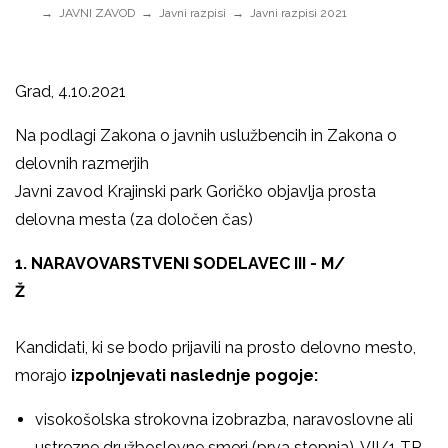
JAVNI ZAVOD
Javni razpisi
Javni razpisi 2021
Grad, 4.10.2021
Na podlagi Zakona o javnih uslužbencih in Zakona o
delovnih razmerjih
Javni zavod Krajinski park Goričko objavlja prosta
delovna mesta (za določen čas)
1. NARAVOVARSTVENI SODELAVEC III - M/
Ž
Kandidati, ki se bodo prijavili na prosto delovno mesto,
morajo
izpolnjevati naslednje pogoje:
visokošolska strokovna izobrazba, naravoslovne ali
ustrezne družboslovne smeri (prva stopnja), VII/1 TR,