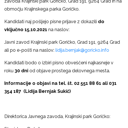
zavoda Krajinski park Goričko, Grad 191, 9264 Grad in na
območju Krajinskega parka Goričko.
Kandidati naj pošljejo pisne prijave z dokazili
do
vključno 15.10.2021
na naslov:
Javni zavod Krajinski park Goričko, Grad 191, 9264 Grad
ali po e-pošti na naslov:
lidija.bernjak@goricko.info
Kandidati bodo o izbiri pisno obveščeni najkasneje v
roku
30 dni
od objave prostega delovnega mesta.
Informacije o objavi na tel. št. 02 551 88 61 ali 031
354 187 (Lidija Bernjak Sukič)
Direktorica Javnega zavoda, Krajinski park Goričko: