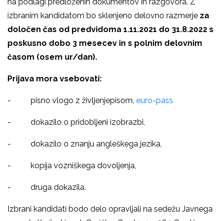
na podlagi predloženih dokumentov in razgovora. Z
izbranim kandidatom bo sklenjeno delovno razmerje
za
določen čas od predvidoma 1.11.2021 do 31.8.2022 s
poskusno dobo 3 mesecev in s polnim delovnim
časom (osem ur/dan).
Prijava mora vsebovati:
- pisno vlogo z življenjepisom,
euro-pass
- dokazilo o pridobljeni izobrazbi,
- dokazilo o znanju angleškega jezika,
- kopija vozniškega dovoljenja,
- druga dokazila.
Izbrani kandidati bodo delo opravljali na sedežu Javnega