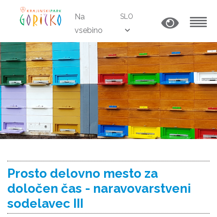
Na
SLO
vsebino
MENU
Prosto delovno mesto za
določen čas - naravovarstveni
sodelavec III