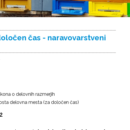
oločen čas - naravovarstveni
1
akona o delovnih razmerjih
prosta delovna mesta (za določen čas)
ELAVEC III - M/Ž