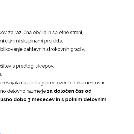
kov za različna občila in spletne strani,
i ciljnimi skupinami projekta,
oblikovanje zahtevnih strokovnih gradiv,
šitev s predlogi ukrepov,
.
presojala na podlagi predloženih dokumentov in
eno delovno razmerje
za določen čas od
skusno dobo 3 mesecev in s polnim delovnim