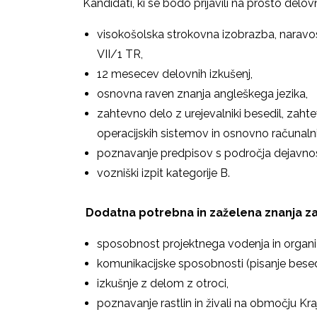
Kandidati, ki se bodo prijavili na prosto del
visokošolska strokovna izobrazba, naravos
VII/1 TR,
12 mesecev delovnih izkušenj,
osnovna raven znanja angleškega jezika,
zahtevno delo z urejevalniki besedil, zah
operacijskih sistemov in osnovno računaln
poznavanje predpisov s področja dejavno
vozniški izpit kategorije B.
Dodatna potrebna in zaželena znanja z
sposobnost projektnega vodenja in organiz
komunikacijske sposobnosti (pisanje besedil
izkušnje z delom z otroci,
poznavanje rastlin in živali na območju Kr