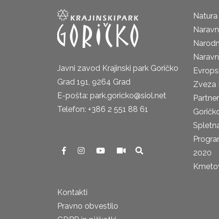
Natura
Naravni
Narodn
Naravn
Javni zavod Krajinski park Goričko
Evrops
Grad 191, 9264 Grad
Zveza 
E-pošta: park.goricko@siol.net
Partne
Telefon: +386 2 551 88 61
Goričk
Spletna
Progra
2020
Kmetova
Kontakti
Pravno obvestilo