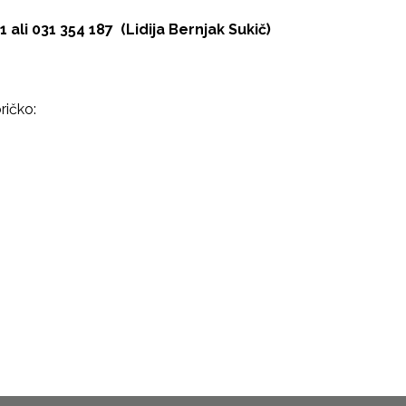
1 ali 031 354 187 (Lidija Bernjak Sukič)
ričko: