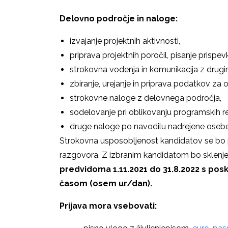
Delovno področje in naloge:
izvajanje projektnih aktivnosti,
priprava projektnih poročil, pisanje prispev
strokovna vodenja in komunikacija z drugim
zbiranje, urejanje in priprava podatkov za 
strokovne naloge z delovnega področja,
sodelovanje pri oblikovanju programskih re
druge naloge po navodilu nadrejene osebe
Strokovna usposobljenost kandidatov se bo 
razgovora. Z izbranim kandidatom bo sklenj
predvidoma 1.11.2021 do 31.8.2022 s po
časom (osem ur/dan).
Prijava mora vsebovati: