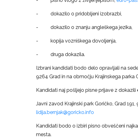
- pisno vlogo z življenjepisom,
euro-pas
- dokazilo o pridobljeni izobrazbi,
- dokazilo o znanju angleškega jezika,
- kopija vozniškega dovoljenja,
- druga dokazila.
Izbrani kandidati bodo delo opravljali na sed
9264 Grad in na območju Krajinskega parka G
Kandidati naj pošljejo pisne prijave z dokazili
Javni zavod Krajinski park Goričko, Grad 191,
lidija.bernjak@goricko.info
Kandidati bodo o izbiri pisno obveščeni najk
mesta.