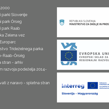
 2000
 parki Slovenije
i park Őrseg
i park Raab
ka Zelena vez
Europarc
rstvo Trideželnega parka
o-Raab-Őrség
 stran - arhiv
m razvoja podeželja 2014-
ti z naravo - spletna stran