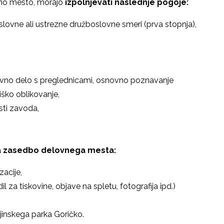
ovno mesto, morajo
izpolnjevati naslednje pogoje:
lovne ali ustrezne družboslovne smeri (prva stopnja),
tevno delo s preglednicami, osnovno poznavanje
iško oblikovanje,
sti zavoda,
a zasedbo delovnega mesta:
acije,
 za tiskovine, objave na spletu, fotografija ipd.)
ajinskega parka Goričko.