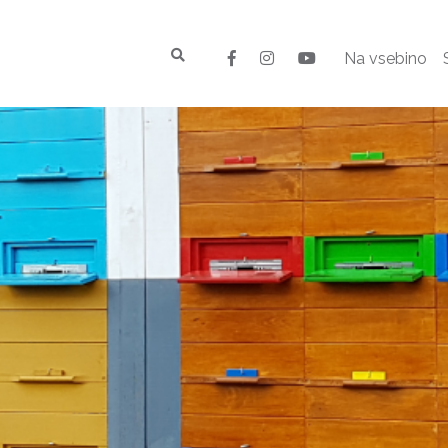
Na vsebino