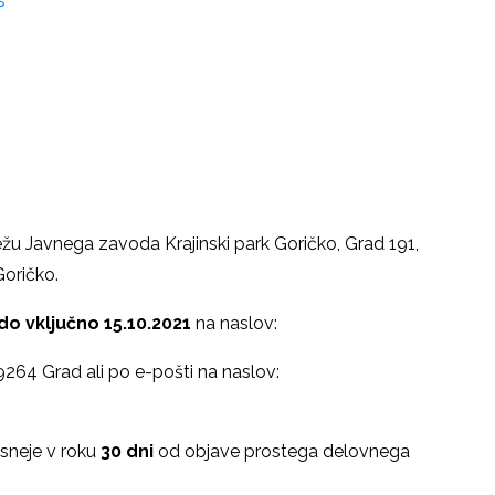
s
ežu Javnega zavoda Krajinski park Goričko, Grad 191,
oričko.
do vključno 15.10.2021
na naslov:
 9264 Grad ali po e-pošti na naslov:
asneje v roku
30 dni
od objave prostega delovnega